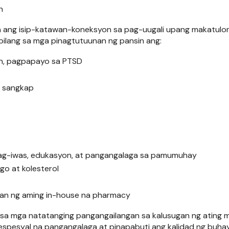
n
n ang isip-katawan-koneksyon sa pag-uugali upang makatulo
bilang sa mga pinagtutuunan ng pansin ang:
yon, pagpapayo sa PTSD
a sangkap
 pag-iwas, edukasyon, at pangangalaga sa pamumuhay
go at kolesterol
n ng aming in-house na pharmacy
 sa mga natatanging pangangailangan sa kalusugan ng ating 
 espesyal na pangangalaga at pinapabuti ang kalidad ng buha