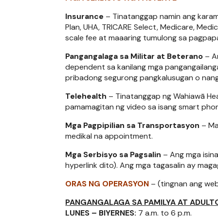
Insurance
– Tinatanggap namin ang karami
Plan, UHA, TRICARE Select, Medicare, Medi
scale fee at maaaring tumulong sa pagpa
Pangangalaga sa Militar at Beterano
– An
dependent sa kanilang mga pangangailang
pribadong segurong pangkalusugan o nanga
Telehealth
– Tinatanggap ng Wahiawā Heal
pamamagitan ng video sa isang smart pho
Mga Pagpipilian sa Transportasyon
– Ma
medikal na appointment.
Mga Serbisyo sa Pagsalin
– Ang mga isina
hyperlink dito). Ang mga tagasalin ay maga
ORAS NG OPERASYON
– (tingnan ang web
PANGANGALAGA SA PAMILYA AT ADULT
LUNES – BIYERNES:
7 a.m. to 6 p.m.