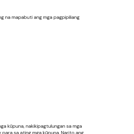
ng na mapabuti ang mga pagpipiliang
mga kūpuna, nakikipagtulungan sa mga
y para sa ating mga kūpuna. Narito ang