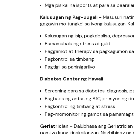
Mga pisikal na isports at para sa paarala
Kalusugan ng Pag-uugali
– Masusuri nati
gagawin mo tungkol sa iyong kalusugan. Ka
Kalusugan ng isip, pagkabalisa, depres
Pamamahala ng stress at galit
Paggamot at therapy sa pagkagumon s
Pagkontrol sa timbang
Pagtigil sa paninigarilyo
Diabetes Center ng Hawaii
Screening para sa diabetes, diagnosis,
Pagbaba ng antas ng A1C, presyon ng du
Pagkontrol ng timbang at stress
Pag-momonitor ng gamot sa pamamagita
Geriatrician
– Dalubhasa ang Geriatrician
pamilya kung kinakailangan. Nagbibigay ng