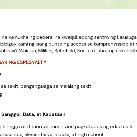
 na kamukha ng pederal na kwalipikadong sentro ng kalusug
bibigay kami ng isang punto ng access sa komprehensibo at
awā, Waialua, Mililani, Schofield, Kunia at lahat ng nakapalib
GAR NG ESPESYALTY
o
 sa sakit, pangangalaga sa malalang sakit
g
Sanggol, Bata, at Kabataan
ng 2 linggo at 3 taon, at taun-taon pagkatapos ng edad na 3
eschool, elementarya, middle, at high school