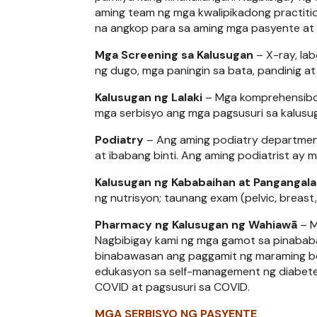
aming team ng mga kwalipikadong practi
na angkop para sa aming mga pasyente at 
Mga Screening sa Kalusugan
– X-ray, lab
ng dugo, mga paningin sa bata, pandinig a
Kalusugan ng Lalaki
– Mga komprehensibon
mga serbisyo ang mga pagsusuri sa kalusuga
Podiatry
– Ang aming podiatry departmen
at ibabang binti. Ang aming podiatrist a
Kalusugan ng Kababaihan at Pangangal
ng nutrisyon; taunang exam (pelvic, breast,
Pharmacy ng Kalusugan ng Wahiawā
– M
Nagbibigay kami ng mga gamot sa pinababa
binabawasan ang paggamit ng maraming bot
edukasyon sa self-management ng diabete
COVID at pagsusuri sa COVID.
MGA SERBISYO NG PASYENTE