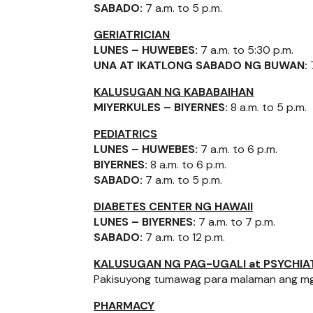
SABADO:
7 a.m. to 5 p.m.
GERIATRICIAN
LUNES – HUWEBES:
7 a.m. to 5:30 p.m.
UNA AT IKATLONG SABADO NG BUWAN:
7
KALUSUGAN NG KABABAIHAN
MIYERKULES – BIYERNES:
8 a.m. to 5 p.m.
PEDIATRICS
LUNES – HUWEBES:
7 a.m. to 6 p.m.
BIYERNES:
8 a.m. to 6 p.m.
SABADO:
7 a.m. to 5 p.m.
DIABETES CENTER NG HAWAII
LUNES – BIYERNES:
7 a.m. to 7 p.m.
SABADO:
7 a.m. to 12 p.m.
KALUSUGAN NG PAG-UGALI at PSYCHIA
Pakisuyong tumawag para malaman ang mg
PHARMACY