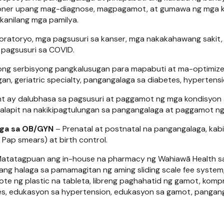
tioner upang mag-diagnose, magpagamot, at gumawa ng mga 
kanilang mga pamilya.
oratoryo, mga pagsusuri sa kanser, mga nakakahawang sakit, p
t pagsusuri sa COVID.
g serbisyong pangkalusugan para mapabuti at ma-optimize a
n, geriatric specialty, pangangalaga sa diabetes, hypertensio
t ay dalubhasa sa pagsusuri at paggamot ng mga kondisyon
y malapit na nakikipagtulungan sa pangangalaga at paggamot 
aga sa OB/GYN
– Prenatal at postnatal na pangangalaga, kab
 Pap smears) at birth control.
atatagpuan ang in-house na pharmacy ng Wahiawā Health sa Fa
ng halaga sa pamamagitan ng aming sliding scale fee system,
e ng plastic na tableta, libreng paghahatid ng gamot, kom
s, edukasyon sa hypertension, edukasyon sa gamot, pangang