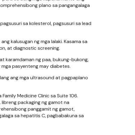
komprehensibong plano sa pangangalaga
agsusuri sa kolesterol, pagsusuri sa lead
ng kalusugan ng mga lalaki. Kasama sa
n, at diagnostic screening.
 at karamdaman ng paa, bukung-bukong,
ng mga pasyenteng may diabetes.
ilang ang mga ultrasound at pagpaplano
mily Medicine Clinic sa Suite 106.
 libreng packaging ng gamot na
prehensibong panggamit ng gamot,
alaga sa hepatitis C, pagbabakuna sa