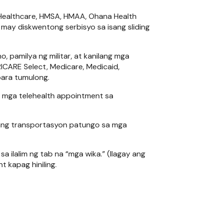
dHealthcare, HMSA, HMAA, Ohana Health
 may diskwentong serbisyo sa isang sliding
 pamilya ng militar, at kanilang mga
CARE Select, Medicare, Medicaid,
para tumulong.
 mga telehealth appointment sa
ang transportasyon patungo sa mga
ilalim ng tab na “mga wika.” (Ilagay ang
 kapag hiniling.