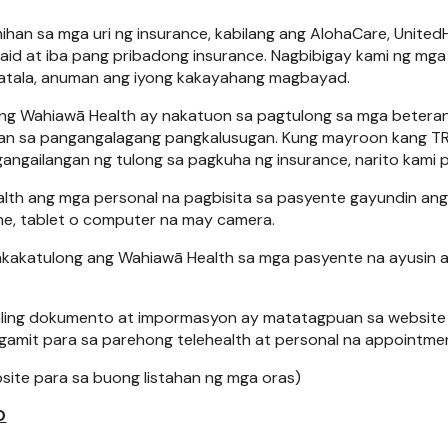
han sa mga uri ng insurance, kabilang ang AlohaCare, Unite
caid at iba pang pribadong insurance. Nagbibigay kami ng mga
patala, anuman ang iyong kakayahang magbayad.
g Wahiawā Health ay nakatuon sa pagtulong sa mga beterano,
an sa pangangalagang pangkalusugan. Kung mayroon kang TRI
ngailangan ng tulong sa pagkuha ng insurance, narito kami 
th ang mga personal na pagbisita sa pasyente gayundin ang
ne, tablet o computer na may camera.
kakatulong ang Wahiawā Health sa mga pasyente na ayusin 
ling dokumento at impormasyon ay matatagpuan sa website sa 
gamit para sa parehong telehealth at personal na appointment
site para sa buong listahan ng mga oras)
O