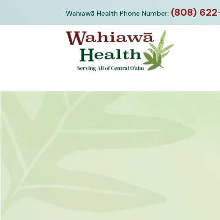
Skip
(808) 622
Wahiawā Health Phone Number:
to
content