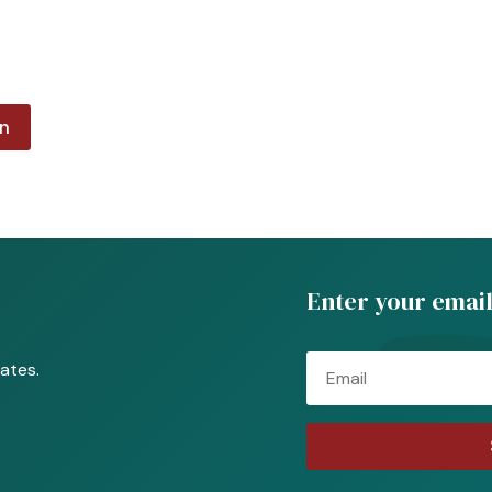
on
Enter your email
Email
ates.